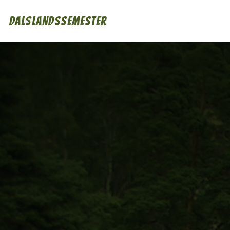
Dalslandssemester
Boende
Mat & Dryck
Aktiviteter
Event
Övrigt