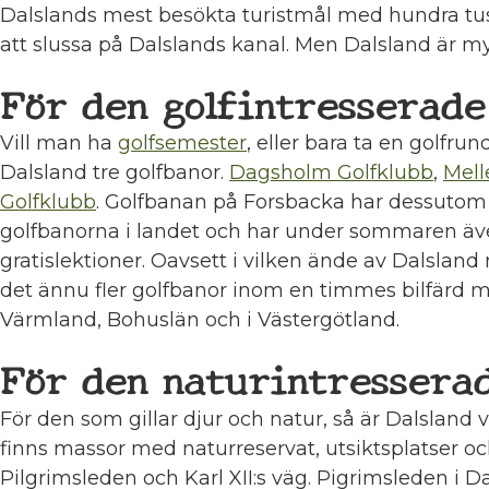
Dalslands mest besökta turistmål med hundra tuse
att slussa på Dalslands kanal. Men Dalsland är m
För den golfintresserade
Vill man ha
golfsemester
, eller bara ta en golfru
Dalsland tre golfbanor.
Dagsholm Golfklubb
,
Mell
Golfklubb
. Golfbanan på Forsbacka har dessutom
golfbanorna i landet och har under sommaren äve
gratislektioner. Oavsett i vilken ände av Dalslan
det ännu fler golfbanor inom en timmes bilfärd
Värmland, Bohuslän och i Västergötland.
För den naturintressera
För den som gillar djur och natur, så är Dalsland v
finns massor med naturreservat, utsiktsplatser o
Pilgrimsleden och Karl XII:s väg. Pigrimsleden i Da