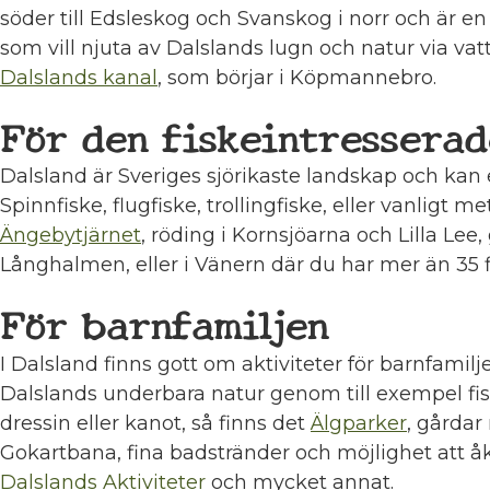
söder till Edsleskog och Svanskog i norr och är e
som vill njuta av Dalslands lugn och natur via vatt
Dalslands kanal
, som börjar i Köpmannebro.
För den fiskeintresserad
Dalsland är Sveriges sjörikaste landskap och kan e
Spinnfiske, flugfiske, trollingfiske, eller vanligt m
Ängebytjärnet
, röding i Kornsjöarna och Lilla Lee,
Långhalmen, eller i Vänern där du har mer än 35 f
För barnfamiljen
I Dalsland finns gott om aktiviteter för barnfamilj
Dalslands underbara natur genom till exempel fisk
dressin eller kanot, så finns det
Älgparker
, gårdar
Gokartbana, fina badstränder och möjlighet att å
Dalslands Aktiviteter
och mycket annat.