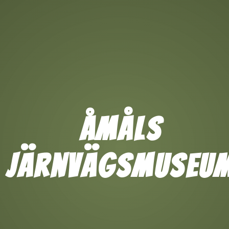
Åmåls
Järnvägsmuseu