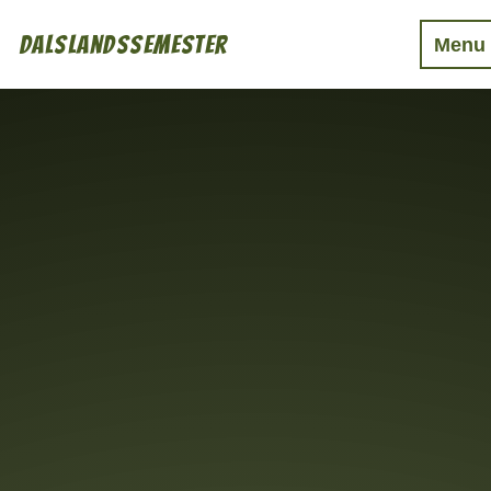
Dalslandssemester
Menu
Boende
Mat & Dryck
Aktiviteter
Event
Övrigt