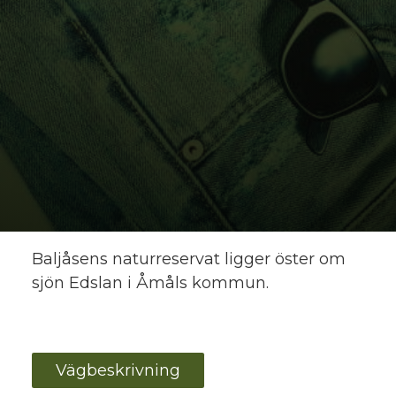
Baljåsens naturreservat
ligger öster om
sjön Edslan i Åmåls kommun.
Vägbeskrivning