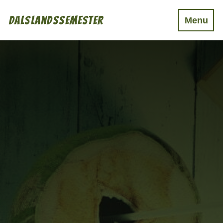
Dalslandssemester
Menu
Boende
Mat & Dryck
Aktiviteter
Event
Övrigt