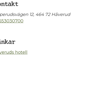
ontakt
perudsvägen 12, 464 72 Håverud
653030700
änkar
veruds hotell