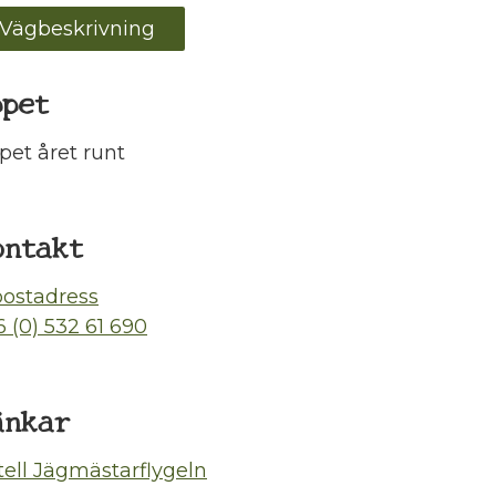
Vägbeskrivning
ppet
pet året runt
ontakt
postadress
 (0) 532 61 690
änkar
tell Jägmästarflygeln