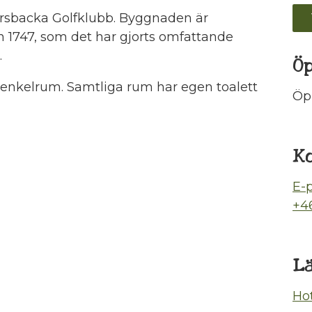
orsbacka Golfklubb. Byggnaden är
1747, som det har gjorts omfattande
.
Ö
3 enkelrum. Samtliga rum har egen toalett
Öp
K
E-
+46
L
Ho