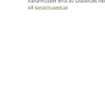
Kanalmuseet drivs av Skålleruds He
på
kanalmuseet.se