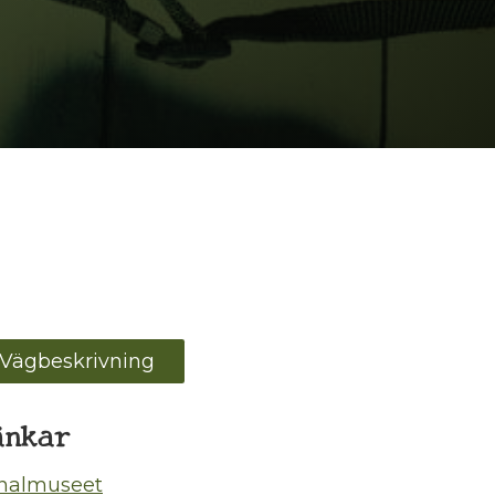
Vägbeskrivning
änkar
nalmuseet