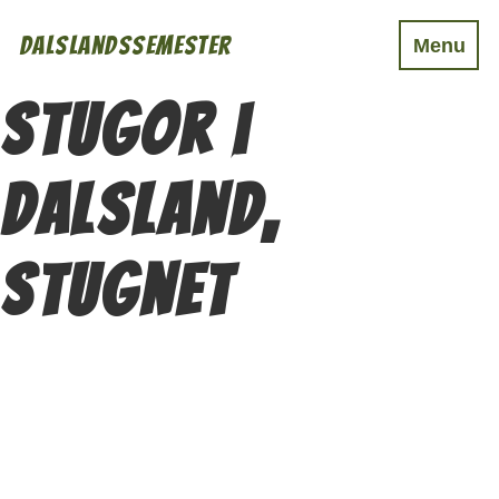
Dalslandssemester
Menu
Boende
Stugor i
Mat & Dryck
Aktiviteter
Dalsland,
Event
Stugnet
Övrigt