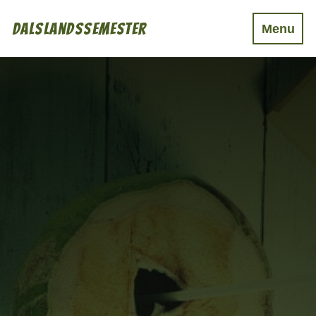
Dalslandssemester
Menu
Boende
Mat & Dryck
Aktiviteter
Event
Övrigt