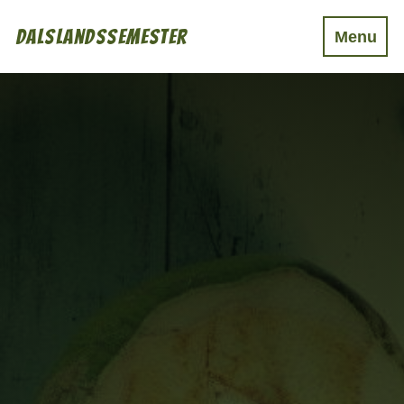
Dalslandssemester
Menu
Boende
Mat & Dryck
Aktiviteter
Event
Övrigt