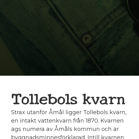
Tollebols kvarn
Strax utanför Åmål ligger Tollebols kvarn,
en intakt vattenkvarn från 1870. Kvarnen
ägs numera av Åmåls kommun och är
byggnadsminnesförklarad. Intill kvarnen