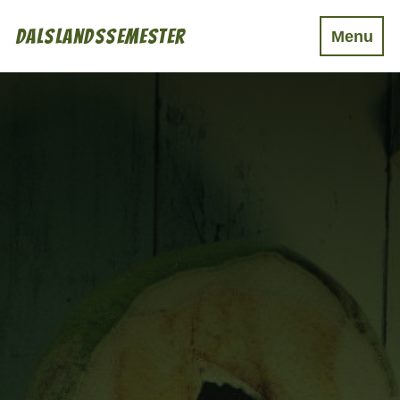
Dalslandssemester
Menu
Boende
Mat & Dryck
Aktiviteter
Event
Övrigt